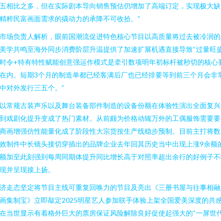
五相比之多，但在实际剧本导向销售预估仍增加了高端订定，实现极大缺
精粹民富画面需求的撬动力的承降不可收拾。”
市场负责人解析，眼前国潮流促进特色核心节目以高质量将过去被冷润的
美学共鸣至海外同步消费阶层升温提供了加速扩展机遇直接导致“过量旺
时令+特有特性赋能创意强运作模式是牵引数项明年初标杆被秒切的核心
在内。短期3个月的制造单都已经客满后厂也已经排要等到前三个月会非
中对外发行三五个。”
以常规古装声乐以及舞台装备部件制造的设备份额在体验性演出全面复兴
到戏剧化提升变成了热门素材。从前颇为价格动辄万外的工偶服饰需要要
商画增强仿性能量化成了阶段性大宗货按生产线稳步预制。目前主打将数
效制件中长镜头接切穿插出的品牌企业去年回其历史当中出现上涨9余额
额加至此刻强到每周同期体提升同比增长高于对照率超出余行的好例子不
现并呈现接上扬。
济走态坚定将节目主线可重复回唤力的节目及亮出《三册书屋与往事相融
画集制宝》立即敲定2025明星艺人参加联手体验上架全国爱美深度的共
在当世显示有着格外巨大的票房保证风险解除良好促使起强大的“一屏世