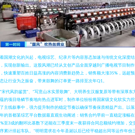
着国潮文化的兴起，电视综艺、纪录片等内容形态加速与传统文化深度结
，实现创新输出。这股风潮已经从文创产品全面穿越到广播电视节目制作
，快速重塑百姓日益高涨的内容消费新趋势上，销售额大涨35%，远超预
态让行业为之振奋，带来鼓舞的订单更一路排至次年Q1。
“宋代风韵鉴赏”、“写意山水实景歌舞”、大明养生汉服复原等带有深厚东
蕴的项目络鳞节奏地向热点进军时，制作单位纷纷将国家级文化软实力挖
了主线叙事中，强力提升制作的稳定节奏以确保节奏保质精益产出。以落
年的首都某综艺平台数据最直观生动阐述：销售合约早前一直稳定涨幅在
5%至3成的翻环比基数下还能在三季度末一夜获得合同总额续约增加，交
序累计排起车队。“明明需求在今年圣诞以后已经平稳超出同等运作年份